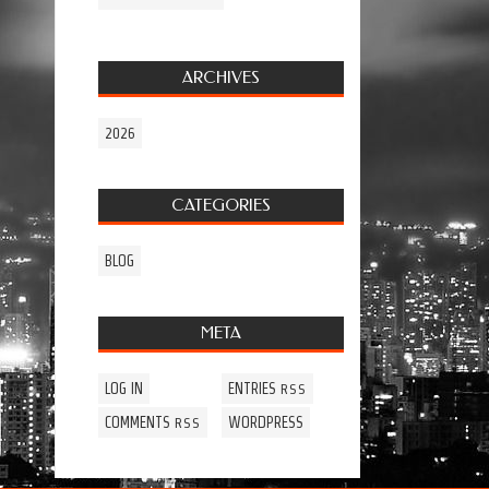
ARCHIVES
2026
CATEGORIES
BLOG
META
LOG IN
ENTRIES
RSS
COMMENTS
WORDPRESS
RSS